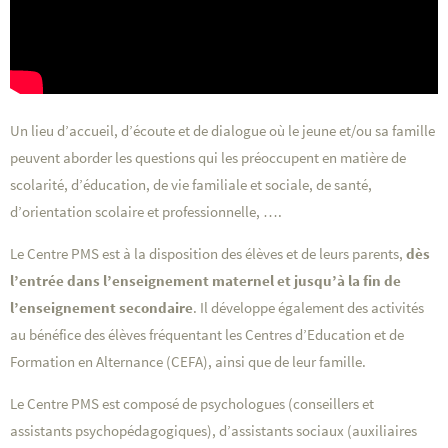
Un lieu d’accueil, d’écoute et de dialogue où le jeune et/ou sa famille
peuvent aborder les questions qui les préoccupent en matière de
scolarité, d’éducation, de vie familiale et sociale, de santé,
d’orientation scolaire et professionnelle, ….
Le Centre PMS est à la disposition des élèves et de leurs parents,
dès
l’entrée dans l’enseignement maternel et jusqu’à la fin de
l’enseignement secondaire
. Il développe également des activités
au bénéfice des élèves fréquentant les Centres d’Education et de
Formation en Alternance (CEFA), ainsi que de leur famille.
Le Centre PMS est composé de psychologues (conseillers et
assistants psychopédagogiques), d’assistants sociaux (auxiliaires